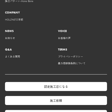
施工パターン-Hone Bone
COMPANY
HOLZNETZ本部
NEWS
VOICE
お知らせ
お客様の声
Q&A
TERMS
よくある質問
プライバシーポリシー
暴力団排除条例について
認定施工店になる
施工依頼