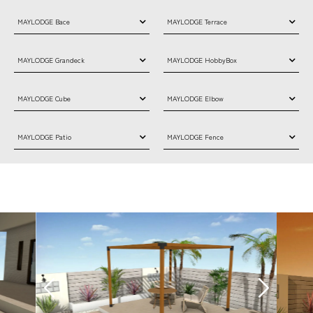
MAYLODGE Bace
MAYLODGE Terrace
MAYLODGE Grandeck
MAYLODGE HobbyBox
MAYLODGE Cube
MAYLODGE Elbow
MAYLODGE Patio
MAYLODGE Fence